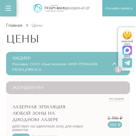
Онлайн-запись
8(800)101-47-27
Главная
Цены
ЦЕНЫ
закрытый
клуб
MAX
АКЦИИ!
Реклама. ООО «Бьютилогия» ИНН 7751144496
i
ERID:LjN8K4L1t
ЖЕНЩИНАМ
ПО АКЦИИ
ЛАЗЕРНАЯ ЭПИЛЯЦИЯ
ЛЮБОЙ ЗОНЫ НА
2 790 ₽
ДИОДНОМ ЛАЗЕРЕ
500 ₽
действует на одиночную зону, для новых
клиентов