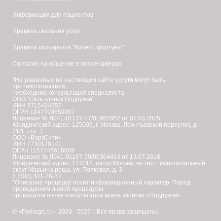
Информация для пациентов
Правила оказания услуг
Правила розыгрыша "Колесо фортуны"
Согласие на общение в мессенджерах
*На указанные на настоящем сайте услуги могут быть
противопоказания,
необходима консультация специалиста
ООО "Сеть клиник Подружки"
ИНН 9715494957
ОГРН 1247700659007
Лицензия № Л041-01137-77/01957952 от 07.03.2025
Юридический адрес: 125009, г. Москва, Леонтьевский переулок, д.
21/1, стр. 1
ООО «ВоркСити»
ИНН 7730178141
ОГРН 1157746618809
Лицензия № Л041-01167-59/00364493 от 13.07.2018
Юридический адрес: 127018, город Москва, вн.тер.г. муниципальный
округ Марьина роща, ул. Полковая, д. 3
8 (800) 301-76-37
*Описание процедур носит информационный характер. Перед
проведением любой процедуры
проводится очная консультация врача клиники «Подружки».
© «Podruge.ru», 2020 - 2026 г. Все права защищены.