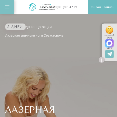
Онлайн-запись
8(800)101-47-27
5 ДНЕЙ.
до конца акции
Лазерная эпиляция ног в Севастополе
закрытый
клуб
MAX
i
ЛАЗЕРНАЯ