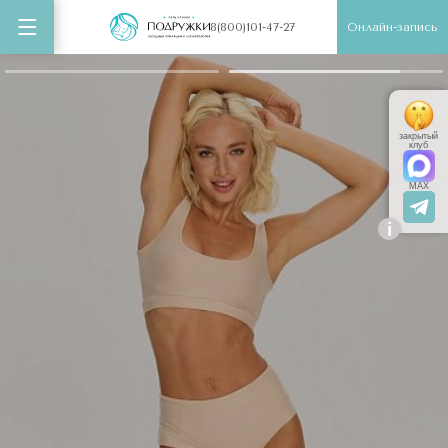
Онлайн-запись
8(800)101-47-27
закрытый
клуб
MAX
i