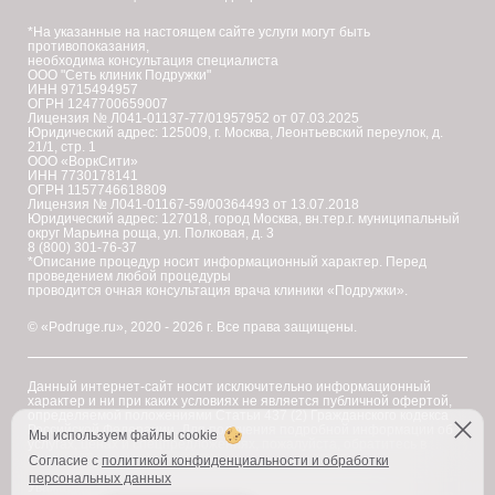
*На указанные на настоящем сайте услуги могут быть
противопоказания,
необходима консультация специалиста
ООО "Сеть клиник Подружки"
ИНН 9715494957
ОГРН 1247700659007
Лицензия № Л041-01137-77/01957952 от 07.03.2025
Юридический адрес: 125009, г. Москва, Леонтьевский переулок, д.
21/1, стр. 1
ООО «ВоркСити»
ИНН 7730178141
ОГРН 1157746618809
Лицензия № Л041-01167-59/00364493 от 13.07.2018
Юридический адрес: 127018, город Москва, вн.тер.г. муниципальный
округ Марьина роща, ул. Полковая, д. 3
8 (800) 301-76-37
*Описание процедур носит информационный характер. Перед
проведением любой процедуры
проводится очная консультация врача клиники «Подружки».
© «Podruge.ru», 2020 - 2026 г. Все права защищены.
Данный интернет-сайт носит исключительно информационный
характер и ни при каких условиях не является публичной офертой,
определяемой положениями Статьи 437 (2) Гражданского кодекса
Российской Федерации. Для получения подробной информации об
Мы используем файлы cookie
услугах, ценах и спецпредложениях, пожалуйста, обратитесь в
клинику "Подружки".
Согласие с
политикой конфиденциальности и обработки
персональных данных
Уважаемые клиенты! В настоящее время на сайте ведутся