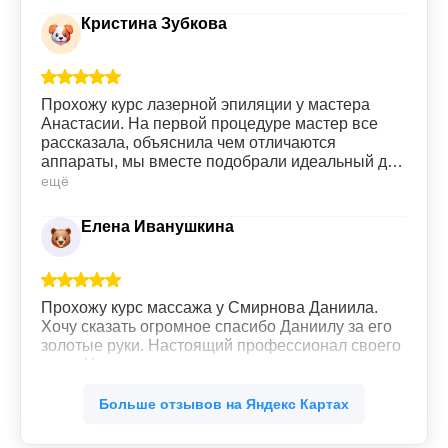
Кристина Зубкова
Прохожу курс лазерной эпиляции у мастера
Анастасии. На первой процедуре мастер все
рассказала, объяснила чем отличаются
аппараты, мы вместе подобрали идеальный для
меня вариант. Сами процедуры проходят без
ещё
особых болезненных ощущений, все четко,
быстро. Девушки на ресепшене всегда
Елена Иванушкина
приветливы. Всем советую данную клинику.
Прохожу курс массажа у Смирнова Даниила.
Хочу сказать огромное спасибо Даниилу за его
золотые руки. Настоящий профессионал своего
дела. Уже со второго сеанса массажа
почувствовала легкость во всем теле. Ушли
ещё
зажимы в мышцах. Буду продолжать.
Больше отзывов на Яндекс Картах
Обязательно рекомендую своим знакомым.