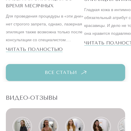
ВРЕМЯ МЕСЯЧНЫХ
Гладкая кожа в интимн
Для проведения процедуры в «эти дни»
обязательный атрибут 
нет строгого запрета, однако, лазерная
красавицы. И дело не то
эпиляция также возможна только после
она нравится подавля
консультации со специалистом.
большинству мужчин. С
ЧИТАТЬ ПОЛНОС
Ведущие косметологи настаивают на
ЧИТАТЬ ПОЛНОСТЬЮ
образ жизни успешной
том, что метод, особенно на
существенно отличается 
чувствительных зонах бикини или,
вели наши мамы и бабу
например, подмышек, лучше оставить
ВСЕ СТАТЬИ
на первые дни после менструации.
ВИДЕО-ОТЗЫВЫ