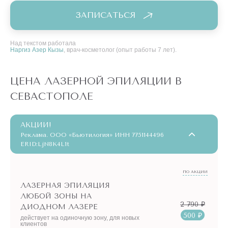
подбородка, сделать кожу гладкой и привлекательной. Этот
ЗАПИСАТЬСЯ
способ эффективен для любых типов кожи и любой
толщины волосков, включая жесткую щетину или мягкий
пушок, часто мешающий женщинам вести активный образ
Над текстом работала
Наргиз Азер Кызы
, врач-косметолог (опыт работы 7 лет).
жизни.
ЦЕНА ЛАЗЕРНОЙ ЭПИЛЯЦИИ В
СЕВАСТОПОЛЕ
АКЦИИ!
Реклама. ООО «Бьютилогия» ИНН 7751144496
ERID:LjN8K4L1t
ПО АКЦИИ
ЛАЗЕРНАЯ ЭПИЛЯЦИЯ
ЛЮБОЙ ЗОНЫ НА
2 790 ₽
ДИОДНОМ ЛАЗЕРЕ
500 ₽
действует на одиночную зону, для новых
клиентов