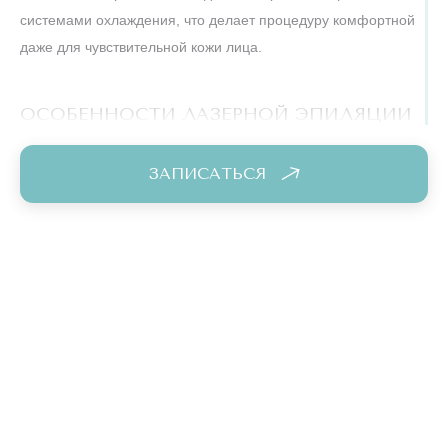
системами охлаждения, что делает процедуру комфортной
даже для чувствительной кожи лица.
ОСОБЕННОСТИ ЛАЗЕРНОЙ ЭПИЛЯЦИИ
ПОДБОРОДКА У ЖЕНЩИН
ЗАПИСАТЬСЯ
Проблема внезапных волос на подбородке часто связана с
гормональным дисбалансом (гирсутизм),
наследственностью, возрастными изменениями. Эпиляция
подбородка лазером позволяет избавиться от эстетических
проблем, вернуть уверенность и забыть про постоянное
регулярное бритье или болезненное выщипывание.
У женщин на подбородке может быть как жесткая щетина,
так и легкий пушок. Лазер эффективно справится и с тем, и
с другим типом волос.