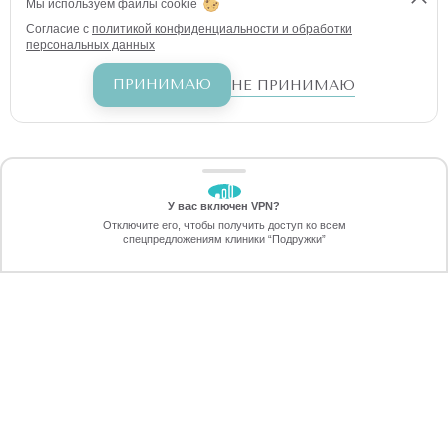
Мы используем файлы cookie
Согласие с
политикой конфиденциальности и обработки
персональных данных
ПРИНИМАЮ
НЕ ПРИНИМАЮ
У вас включен VPN?
ЗАБЕРИТЕ СКИДКУ
Отключите его, чтобы получить доступ ко всем
70%
спецпредложениям клиники “Подружки”
Онлайн-запись
Позвоните
ПЕРЕЗВОНИМ
через 30 секунд
КРАСОТА И